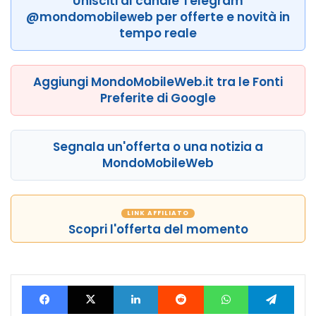
Unisciti al canale Telegram
@mondomobileweb per offerte e novità in
tempo reale
Aggiungi MondoMobileWeb.it tra le Fonti
Preferite di Google
Segnala un'offerta o una notizia a
MondoMobileWeb
LINK AFFILIATO
Scopri l'offerta del momento
Facebook
X
LinkedIn
Reddit
WhatsApp
Tele