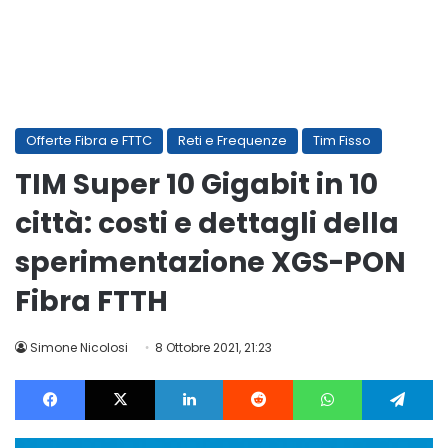
Offerte Fibra e FTTC
Reti e Frequenze
Tim Fisso
TIM Super 10 Gigabit in 10
città: costi e dettagli della
sperimentazione XGS-PON
Fibra FTTH
Simone Nicolosi
8 Ottobre 2021, 21:23
Facebook
X
LinkedIn
Reddit
WhatsApp
Te