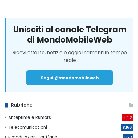
Unisciti al canale Telegram
di MondoMobileWeb
Ricevi offerte, notizie e aggiornamenti in tempo
reale
Segui @mondomobileweb
Rubriche
Anteprime e Rumors
6.412
Telecomunicazioni
8.156
Rimodulazioni Tariffarie
1.193