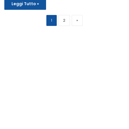
Leggi Tutto »
1
2
»