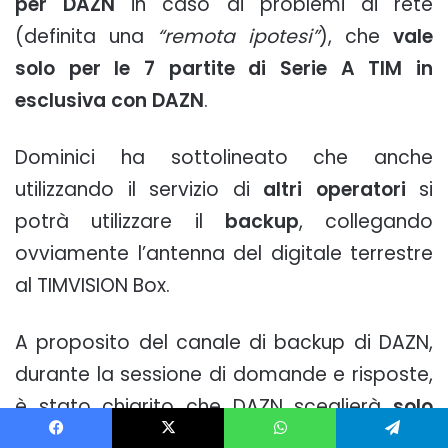
per DAZN
in caso di problemi di rete
(definita una
“remota ipotesi”
), che
vale
solo per le 7 partite di Serie A TIM in
esclusiva con DAZN
.
Dominici ha sottolineato che anche
utilizzando il servizio di
altri operatori
si
potrà utilizzare il
backup
, collegando
ovviamente l’antenna del digitale terrestre
al TIMVISION Box.
A proposito del canale di backup di DAZN,
durante la sessione di domande e risposte,
è stato chiarito che DAZN sceglierà
solo
una partita di Serie A da mandare sul
Facebook
X
WhatsApp
Telegram