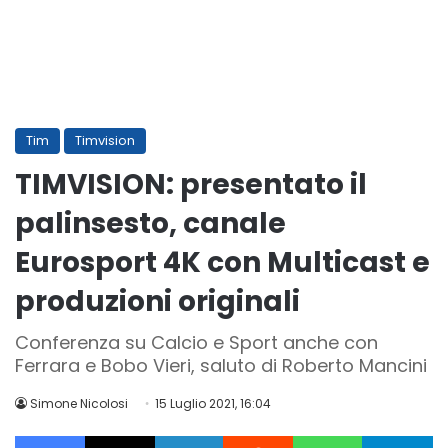
Tim
Timvision
TIMVISION: presentato il
palinsesto, canale
Eurosport 4K con Multicast e
produzioni originali
Conferenza su Calcio e Sport anche con
Ferrara e Bobo Vieri, saluto di Roberto Mancini
Simone Nicolosi
15 Luglio 2021, 16:04
Facebook
X
LinkedIn
Reddit
WhatsApp
Te