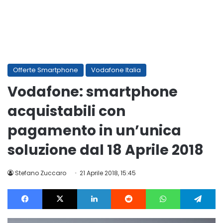
Offerte Smartphone
Vodafone Italia
Vodafone: smartphone
acquistabili con
pagamento in un’unica
soluzione dal 18 Aprile 2018
Stefano Zuccaro
21 Aprile 2018, 15:45
Facebook
X
LinkedIn
Reddit
WhatsApp
Te