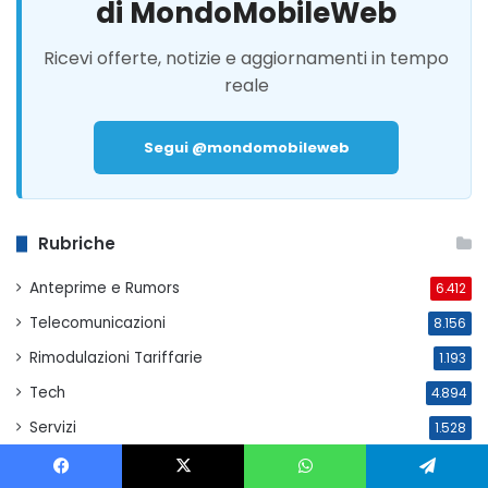
di MondoMobileWeb
Ricevi offerte, notizie e aggiornamenti in tempo
reale
Segui @mondomobileweb
Rubriche
Anteprime e Rumors
6.412
Telecomunicazioni
8.156
Rimodulazioni Tariffarie
1.193
Tech
4.894
Servizi
1.528
Telefonia Fissa
4.208
Facebook
X
WhatsApp
Telegram