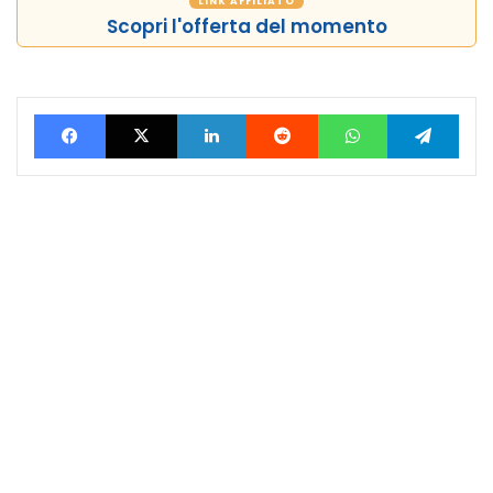
LINK AFFILIATO
Scopri l'offerta del momento
Facebook
X
LinkedIn
Reddit
WhatsApp
Tele