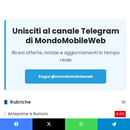
Unisciti al canale Telegram
di MondoMobileWeb
Ricevi offerte, notizie e aggiornamenti in tempo
reale
Segui @mondomobileweb
Rubriche
Anteprime e Rumors
6.412
Telecomunicazioni
8.156
Facebook
X
WhatsApp
Telegram