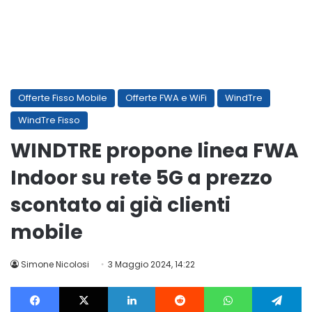
Offerte Fisso Mobile
Offerte FWA e WiFi
WindTre
WindTre Fisso
WINDTRE propone linea FWA
Indoor su rete 5G a prezzo
scontato ai già clienti
mobile
Simone Nicolosi
3 Maggio 2024, 14:22
Facebook
X
LinkedIn
Reddit
WhatsApp
Te