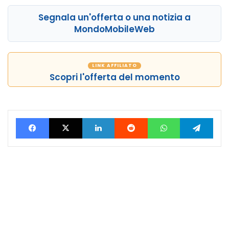
Segnala un'offerta o una notizia a
MondoMobileWeb
LINK AFFILIATO
Scopri l'offerta del momento
Facebook
X
LinkedIn
Reddit
WhatsApp
Tele