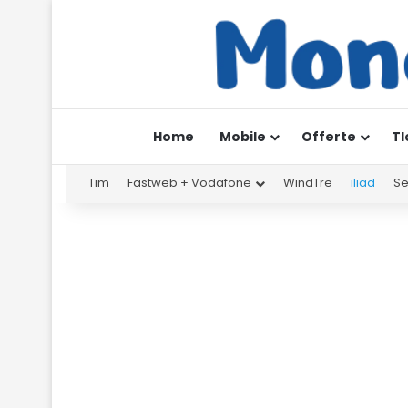
Home
Mobile
Offerte
Tl
Tim
Fastweb + Vodafone
WindTre
iliad
Se