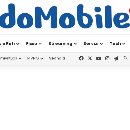
c e Reti
Fisso
Streaming
Servizi
Tech
Facebook
X
You Tube
Instagr
Tele
W
mivirtuali
MVNO
Segnala