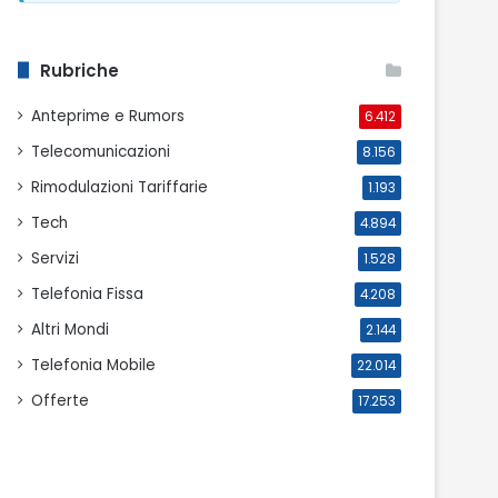
Rubriche
Anteprime e Rumors
6.412
Telecomunicazioni
8.156
Rimodulazioni Tariffarie
1.193
Tech
4.894
Servizi
1.528
Telefonia Fissa
4.208
Altri Mondi
2.144
Telefonia Mobile
22.014
Offerte
17.253