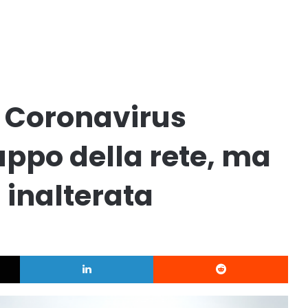
: Coronavirus
luppo della rete, ma
a inalterata
X
LinkedIn
Redd