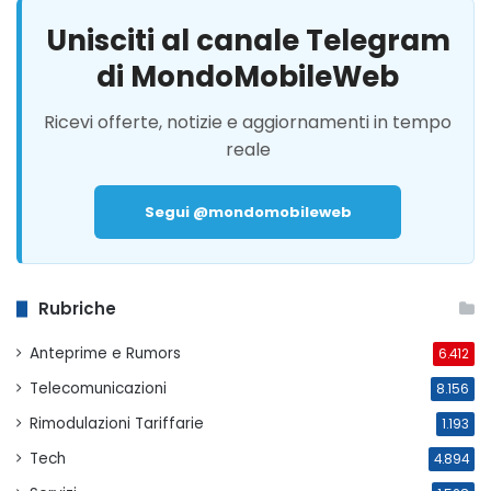
Unisciti al canale Telegram
di MondoMobileWeb
Ricevi offerte, notizie e aggiornamenti in tempo
reale
Segui @mondomobileweb
Rubriche
Anteprime e Rumors
6.412
Telecomunicazioni
8.156
Rimodulazioni Tariffarie
1.193
Tech
4.894