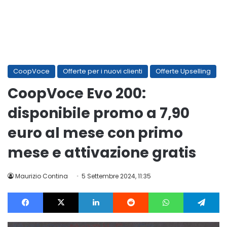
CoopVoce
Offerte per i nuovi clienti
Offerte Upselling
CoopVoce Evo 200:
disponibile promo a 7,90
euro al mese con primo
mese e attivazione gratis
Maurizio Contina
5 Settembre 2024, 11:35
Facebook
X
LinkedIn
Reddit
WhatsApp
Te