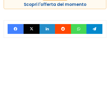
Scopri l'offerta del momento
Facebook
X
LinkedIn
Reddit
WhatsApp
Tele