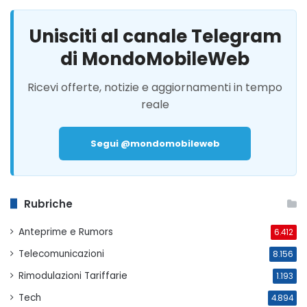
Unisciti al canale Telegram
di MondoMobileWeb
Ricevi offerte, notizie e aggiornamenti in tempo
reale
Segui @mondomobileweb
Rubriche
Anteprime e Rumors
6.412
Telecomunicazioni
8.156
Rimodulazioni Tariffarie
1.193
Tech
4.894