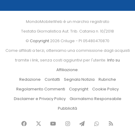
MondoMobileWeb è un marchio registrato
Testata Giornalistica Aut. Trib. Catania n. 10/2018
©
Copyright
2026 Criluge - PI 05480470870
Come affiliati a terzi, otteniamo una commissione dagli acquisti
tramite i link, senza costi aggiuntivi per l'utente.
Info su
Affiliazione
.
Redazione
Contatti
Segnala Notizia
Rubriche
Regolamento Commenti
Copyright
Cookie Policy
Disclaimer e Privacy Policy
Giornalismo Responsabile
Pubblicità
Facebook
X
You
Instagram
Telegram
WhatsApp
RSS