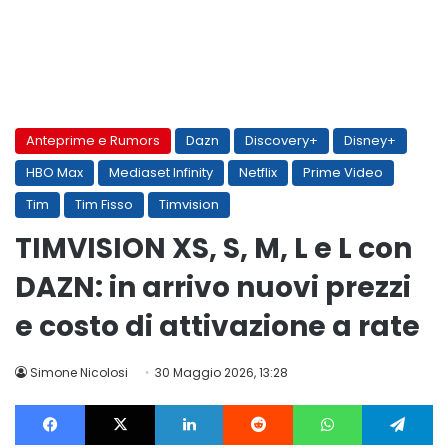
Anteprime e Rumors
Dazn
Discovery+
Disney+
HBO Max
Mediaset Infinity
Netflix
Prime Video
Tim
Tim Fisso
Timvision
TIMVISION XS, S, M, L e L con
DAZN: in arrivo nuovi prezzi
e costo di attivazione a rate
Simone Nicolosi
30 Maggio 2026, 13:28
Facebook
X
LinkedIn
Reddit
WhatsApp
Te