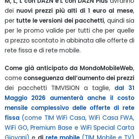
M, L, L con DAZN e L con DAZN Plus
avranno
dei
nuovi prezzi più alti di 1 euro al mese
,
per
tutte le versioni dei pacchetti
, quindi sia
per le promo valide per tutti che per quelle
a prezzo scontato in abbinata alle offerte di
rete fissa e di rete mobile.
Come già anticipato da MondoMobileWeb
,
come
conseguenza dell’aumento dei prezzi
dei pacchetti TIMVISION a taglie,
dal 31
Maggio 2026 aumenterà anche il costo
mensile complessivo delle offerte di rete
fissa
(come TIM WiFi Casa, WiFi Casa FWA,
WiFi GO, Premium Base e WiFi Special Carta
Giovani)
e
di
rete mobile
(TIM Mobile e TV)