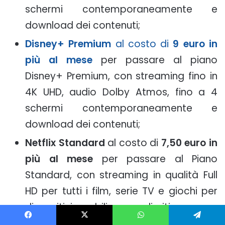
schermi contemporaneamente e
download dei contenuti;
Disney+ Premium
al costo di
9 euro in
più al mese
per passare al piano
Disney+ Premium, con streaming fino in
4K UHD, audio Dolby Atmos, fino a 4
schermi contemporaneamente e
download dei contenuti;
Netflix Standard
al costo di
7,50 euro in
più al mese
per passare al Piano
Standard, con streaming in qualità Full
HD per tutti i film, serie TV e giochi per
dispositivi mobili senza limiti e senza
pubblicità, e con visione e download dei
Facebook
X
WhatsApp
Telegram