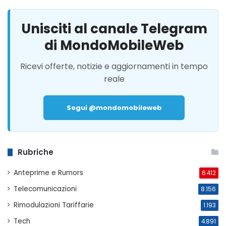
Unisciti al canale Telegram
di MondoMobileWeb
Ricevi offerte, notizie e aggiornamenti in tempo
reale
Segui @mondomobileweb
Rubriche
Anteprime e Rumors
6.412
Telecomunicazioni
8.156
Rimodulazioni Tariffarie
1.193
Tech
4.891