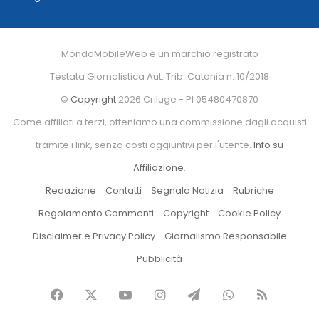
MondoMobileWeb è un marchio registrato
Testata Giornalistica Aut. Trib. Catania n. 10/2018
©
Copyright
2026 Criluge - PI 05480470870
Come affiliati a terzi, otteniamo una commissione dagli acquisti
tramite i link, senza costi aggiuntivi per l'utente.
Info su
Affiliazione
.
Redazione
Contatti
Segnala Notizia
Rubriche
Regolamento Commenti
Copyright
Cookie Policy
Disclaimer e Privacy Policy
Giornalismo Responsabile
Pubblicità
Facebook
X
You
Instagram
Telegram
WhatsApp
RSS