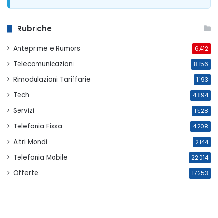
Rubriche
Anteprime e Rumors
6.412
Telecomunicazioni
8.156
Rimodulazioni Tariffarie
1.193
Tech
4.894
Servizi
1.528
Telefonia Fissa
4.208
Altri Mondi
2.144
Telefonia Mobile
22.014
Offerte
17.253