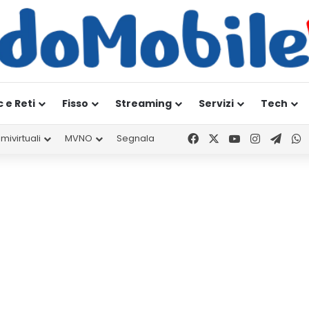
c e Reti
Fisso
Streaming
Servizi
Tech
Facebook
X
You Tube
Instagr
Tele
W
mivirtuali
MVNO
Segnala