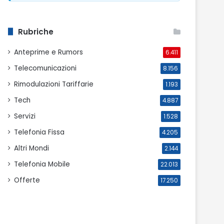
Rubriche
Anteprime e Rumors
6.411
Telecomunicazioni
8.156
Rimodulazioni Tariffarie
1.193
Tech
4.887
Servizi
1.528
Telefonia Fissa
4.205
Altri Mondi
2.144
Telefonia Mobile
22.013
Offerte
17.250