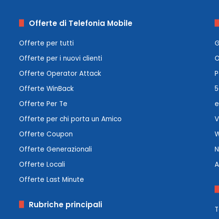
Offerte di Telefonia Mobile
Offerte per tutti
G
Offerte per i nuovi clienti
O
Offerte Operator Attack
P
Offerte WinBack
5
Offerte Per Te
e
Offerte per chi porta un Amico
V
Offerte Coupon
W
Offerte Generazionali
N
Offerte Locali
A
Offerte Last Minute
Rubriche principali
T