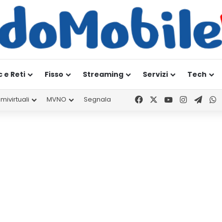
c e Reti
Fisso
Streaming
Servizi
Tech
Facebook
X
You Tube
Instagr
Tele
W
mivirtuali
MVNO
Segnala