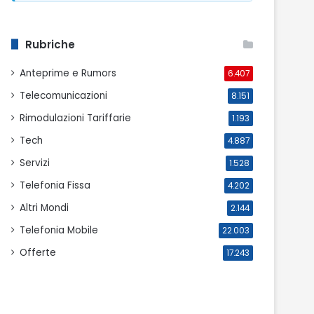
Rubriche
Anteprime e Rumors
6.407
Telecomunicazioni
8.151
Rimodulazioni Tariffarie
1.193
Tech
4.887
Servizi
1.528
Telefonia Fissa
4.202
Altri Mondi
2.144
Telefonia Mobile
22.003
Offerte
17.243