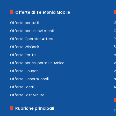
Offerte di Telefonia Mobile
Offerte per tutti
G
Offerte per i nuovi clienti
O
Offerte Operator Attack
P
Offerte WinBack
5
Offerte Per Te
e
Offerte per chi porta un Amico
V
Offerte Coupon
W
Offerte Generazionali
N
Offerte Locali
A
Offerte Last Minute
Rubriche principali
T