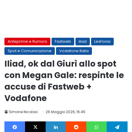
Anteprime e Rumors
Fastweb
iliad
LexFonia
Spot e Comunicazione
Vodafone Italia
Iliad, ok dal Giurì allo spot
con Megan Gale: respinte le
accuse di Fastweb +
Vodafone
Simone Nicolosi
26 Maggio 2026, 16:45
Facebook
X
LinkedIn
Reddit
WhatsApp
Te