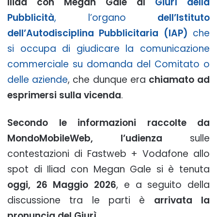
Iliad con Megan Gale al
Giurì della
Pubblicità
, l’organo
dell’Istituto
dell’Autodisciplina Pubblicitaria (IAP)
che
si occupa di giudicare la comunicazione
commerciale su domanda del Comitato o
delle aziende
, che dunque era
chiamato ad
esprimersi sulla vicenda
.
Secondo le informazioni raccolte da
MondoMobileWeb, l’udienza
sulle
contestazioni di Fastweb + Vodafone allo
spot di Iliad con Megan Gale si è tenuta
oggi, 26 Maggio 2026
, e a seguito della
discussione tra le parti è
arrivata la
pronuncia del Giurì
.