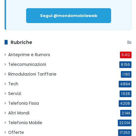
Segui @mondomobileweb
Rubriche
Anteprime e Rumors
6.412
Telecomunicazioni
8.156
Rimodulazioni Tariffarie
1.193
Tech
4.894
Servizi
1.528
Telefonia Fissa
4.208
Altri Mondi
2.144
Telefonia Mobile
22.014
Offerte
17.253