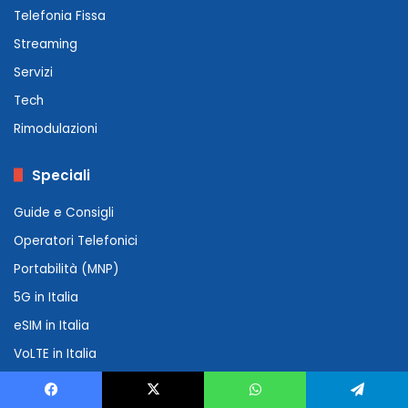
Telefonia Fissa
Streaming
Servizi
Tech
Rimodulazioni
Speciali
Guide e Consigli
Operatori Telefonici
Portabilità (MNP)
5G in Italia
eSIM in Italia
VoLTE in Italia
Wi-Fi Calling in Italia
Facebook
X
WhatsApp
Telegram