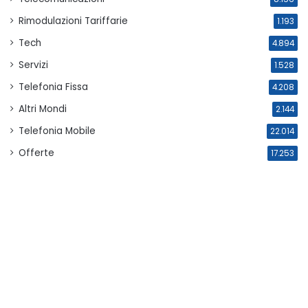
Rimodulazioni Tariffarie
1.193
Tech
4.894
Servizi
1.528
Telefonia Fissa
4.208
Altri Mondi
2.144
Telefonia Mobile
22.014
Offerte
17.253