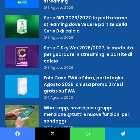
streaming
8 Agosto 2026
Serie BKT 2026/2027: le piattaforme
streaming dove vedere partite della
Serie B di calcio
8 Agosto 2026
Serie C Sky Wifi 2026/2027, le modalità
per guardare in streaming le partite di
calcio
8 Agosto 2026
Eolo Casa FWA e Fibra, portafoglio
Agosto 2026: chiusa promo 2 mesi
gratis su FWA
7 Agosto 2026
Whatsapp, novità per i gruppi:
menzione @tutti e nuove funzioni per i
sondaggi
7 Agosto 2026
DAZN Italia rinnova fino al 2028 la Liga
Facebook
X
WhatsApp
Telegram