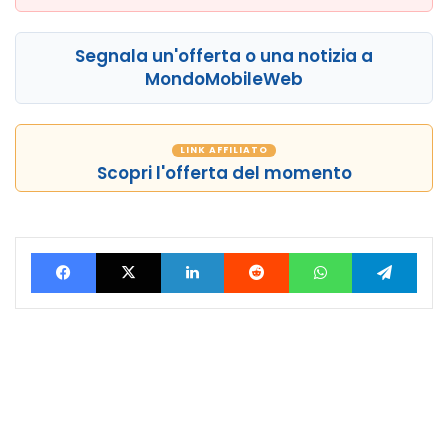
Segnala un'offerta o una notizia a
MondoMobileWeb
LINK AFFILIATO
Scopri l'offerta del momento
Facebook
X
LinkedIn
Reddit
WhatsApp
Tele