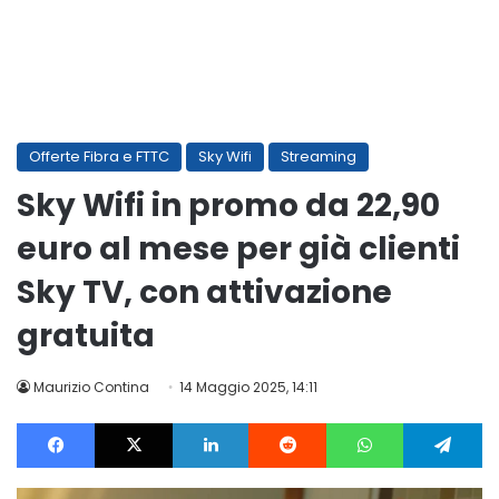
Offerte Fibra e FTTC
Sky Wifi
Streaming
Sky Wifi in promo da 22,90
euro al mese per già clienti
Sky TV, con attivazione
gratuita
Maurizio Contina
14 Maggio 2025, 14:11
Facebook
X
LinkedIn
Reddit
WhatsApp
Te