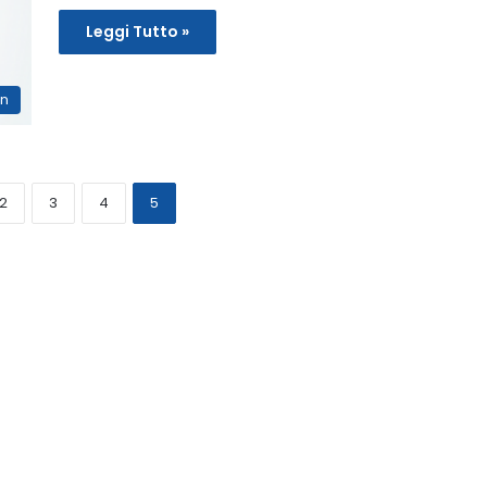
Leggi Tutto »
on
2
3
4
5