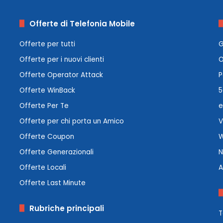
Offerte di Telefonia Mobile
Offerte per tutti
G
Offerte per i nuovi clienti
O
Offerte Operator Attack
P
Offerte WinBack
5
Offerte Per Te
e
Offerte per chi porta un Amico
V
Offerte Coupon
W
Offerte Generazionali
N
Offerte Locali
A
Offerte Last Minute
Rubriche principali
T