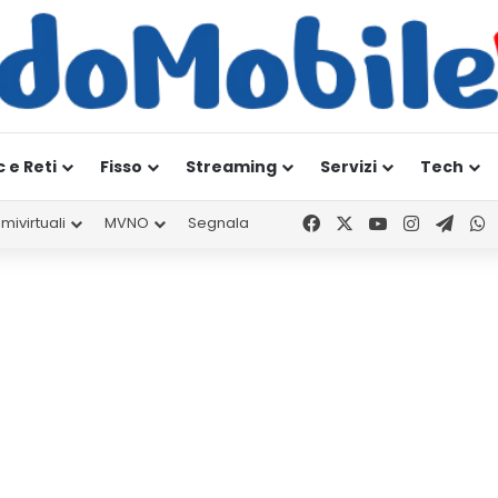
c e Reti
Fisso
Streaming
Servizi
Tech
Facebook
X
You Tube
Instagr
Tele
W
mivirtuali
MVNO
Segnala