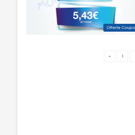
Offerte Coup
«
1