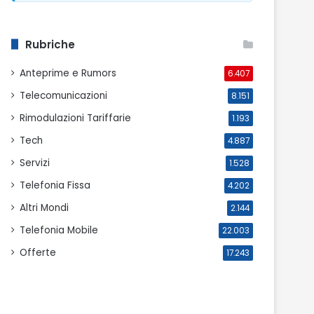
Rubriche
Anteprime e Rumors
6.407
Telecomunicazioni
8.151
Rimodulazioni Tariffarie
1.193
Tech
4.887
Servizi
1.528
Telefonia Fissa
4.202
Altri Mondi
2.144
Telefonia Mobile
22.003
Offerte
17.243