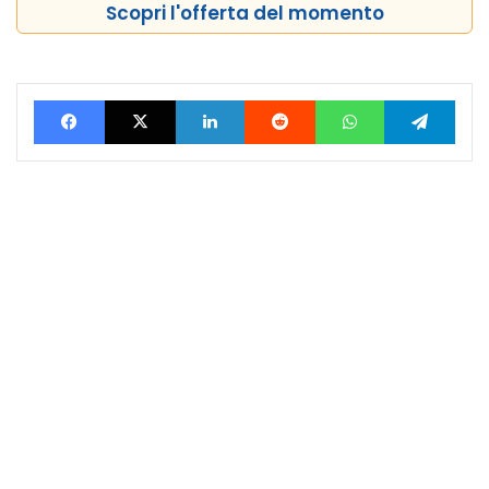
Scopri l'offerta del momento
Facebook
X
LinkedIn
Reddit
WhatsApp
Tele