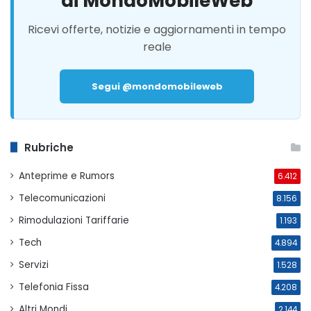
di MondoMobileWeb
Ricevi offerte, notizie e aggiornamenti in tempo
reale
Segui @mondomobileweb
Rubriche
Anteprime e Rumors
6.412
Telecomunicazioni
8.156
Rimodulazioni Tariffarie
1.193
Tech
4.894
Servizi
1.528
Telefonia Fissa
4.208
Altri Mondi
2.144