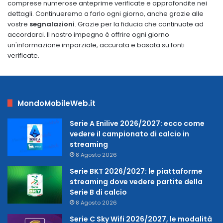
comprese numerose anteprime verificate e approfondite nei
dettagli. Continueremo a farlo ogni giorno, anche grazie alle
vostre
segnalazioni
. Grazie per la fiducia che continuate ad
accordarci. Il nostro impegno è offrire ogni giorno
un'informazione imparziale, accurata e basata su fonti
verificate.
MondoMobileWeb.it
Serie A Enilive 2026/2027: ecco come
vedere il campionato di calcio in
streaming
8 Agosto 2026
Serie BKT 2026/2027: le piattaforme
streaming dove vedere partite della
Serie B di calcio
8 Agosto 2026
Serie C Sky Wifi 2026/2027, le modalità