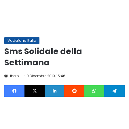
Vodafone Italia
Sms Solidale della
Settimana
Libero
9 Dicembre 2010, 15:46
Facebook
X
LinkedIn
Reddit
WhatsApp
Te