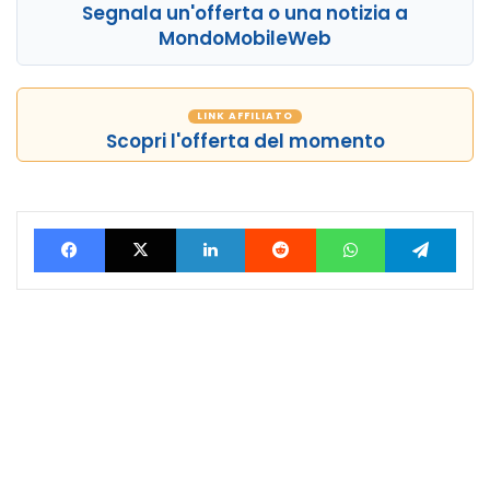
Segnala un'offerta o una notizia a
MondoMobileWeb
LINK AFFILIATO
Scopri l'offerta del momento
Facebook
X
LinkedIn
Reddit
WhatsApp
Tele