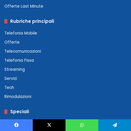
Offerte Last Minute
Rubriche principali
Telefonia Mobile
Offerte
Telecomunicazioni
Telefonia Fissa
Streaming
Servizi
Tech
Rimodulazioni
Speciali
Guide e Consigli
Facebook
X
WhatsApp
Telegram