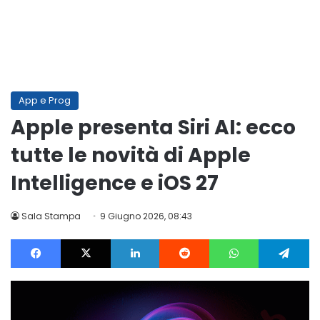
App e Prog
Apple presenta Siri AI: ecco
tutte le novità di Apple
Intelligence e iOS 27
Sala Stampa
9 Giugno 2026, 08:43
Facebook
X
LinkedIn
Reddit
WhatsApp
Te