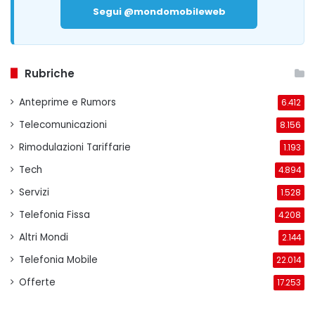
Segui @mondomobileweb
Rubriche
Anteprime e Rumors
6.412
Telecomunicazioni
8.156
Rimodulazioni Tariffarie
1.193
Tech
4.894
Servizi
1.528
Telefonia Fissa
4.208
Altri Mondi
2.144
Telefonia Mobile
22.014
Offerte
17.253