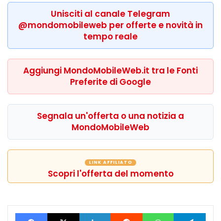
Unisciti al canale Telegram
@mondomobileweb per offerte e novità in
tempo reale
Aggiungi MondoMobileWeb.it tra le Fonti
Preferite di Google
Segnala un'offerta o una notizia a
MondoMobileWeb
LINK AFFILIATO
Scopri l'offerta del momento
Facebook
X
LinkedIn
Reddit
WhatsApp
Tele