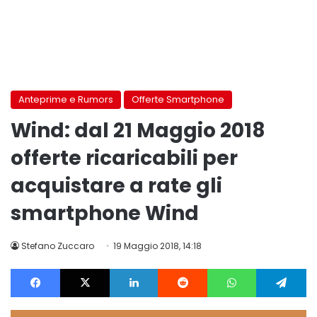
Anteprime e Rumors
Offerte Smartphone
Wind: dal 21 Maggio 2018
offerte ricaricabili per
acquistare a rate gli
smartphone Wind
Stefano Zuccaro
19 Maggio 2018, 14:18
Facebook
X
LinkedIn
Reddit
WhatsApp
Te