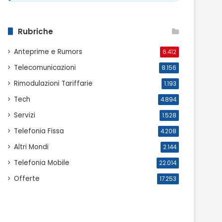
Rubriche
Anteprime e Rumors
6.412
Telecomunicazioni
8.156
Rimodulazioni Tariffarie
1.193
Tech
4.894
Servizi
1.528
Telefonia Fissa
4.208
Altri Mondi
2.144
Telefonia Mobile
22.014
Offerte
17.253