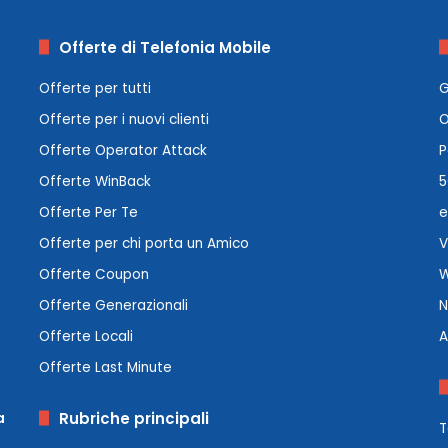
Offerte di Telefonia Mobile
Offerte per tutti
G
Offerte per i nuovi clienti
O
Offerte Operator Attack
P
Offerte WinBack
5
Offerte Per Te
e
Offerte per chi porta un Amico
V
Offerte Coupon
W
Offerte Generazionali
N
Offerte Locali
A
Offerte Last Minute
a
Rubriche principali
T