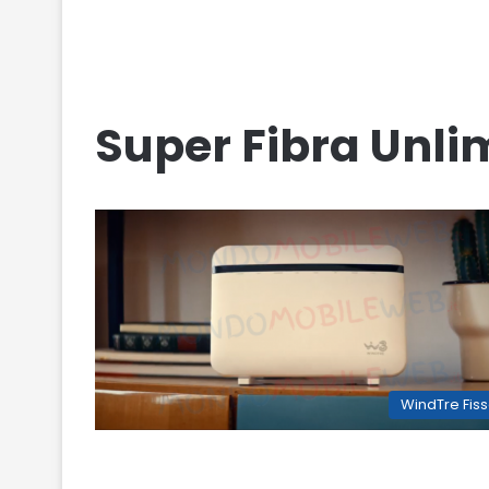
Super Fibra Unli
WindTre Fis