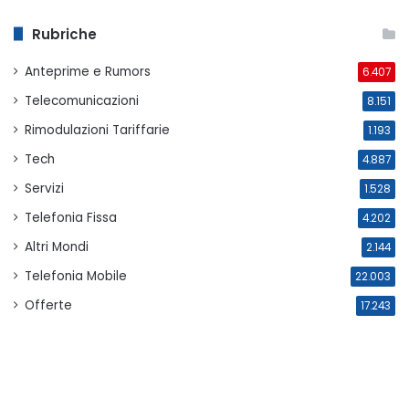
Rubriche
Anteprime e Rumors
6.407
Telecomunicazioni
8.151
Rimodulazioni Tariffarie
1.193
Tech
4.887
Servizi
1.528
Telefonia Fissa
4.202
Altri Mondi
2.144
Telefonia Mobile
22.003
Offerte
17.243