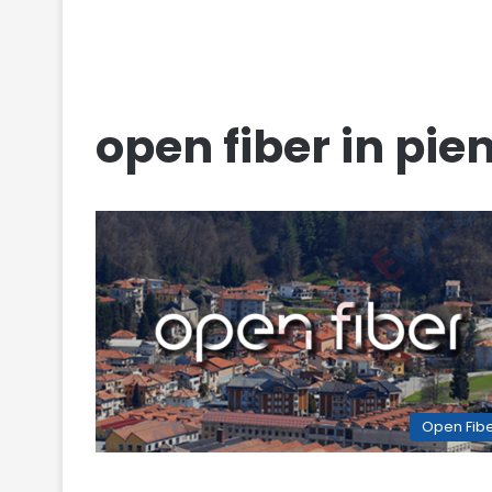
open fiber in pi
Open Fib