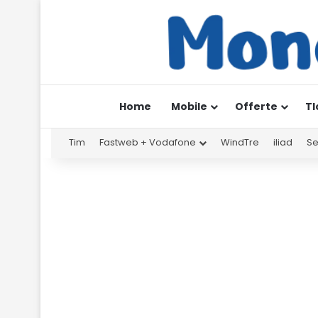
Home
Mobile
Offerte
Tl
Tim
Fastweb + Vodafone
WindTre
iliad
Se