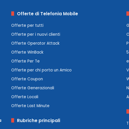
Offerte di Telefonia Mobile
Offerte per tutti
G
Offerte per i nuovi clienti
O
Offerte Operator Attack
P
Offerte WinBack
5
Offerte Per Te
e
Offerte per chi porta un Amico
V
Offerte Coupon
W
Offerte Generazionali
N
Offerte Locali
A
Offerte Last Minute
a
Rubriche principali
T