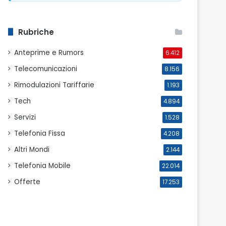
Rubriche
Anteprime e Rumors
6.412
Telecomunicazioni
8.156
Rimodulazioni Tariffarie
1.193
Tech
4.894
Servizi
1.528
Telefonia Fissa
4.208
Altri Mondi
2.144
Telefonia Mobile
22.014
Offerte
17.253