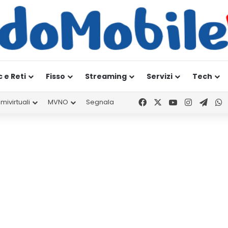
c e Reti
Fisso
Streaming
Servizi
Tech
Facebook
X
You Tube
Instagr
Tele
W
mivirtuali
MVNO
Segnala