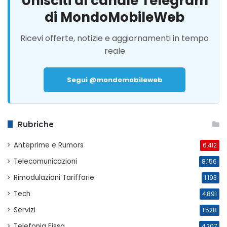
Unisciti al canale Telegram
di MondoMobileWeb
Ricevi offerte, notizie e aggiornamenti in tempo
reale
Segui @mondomobileweb
Rubriche
Anteprime e Rumors
6.412
Telecomunicazioni
8.156
Rimodulazioni Tariffarie
1.193
Tech
4.891
Servizi
1.528
Telefonia Fissa
4.207