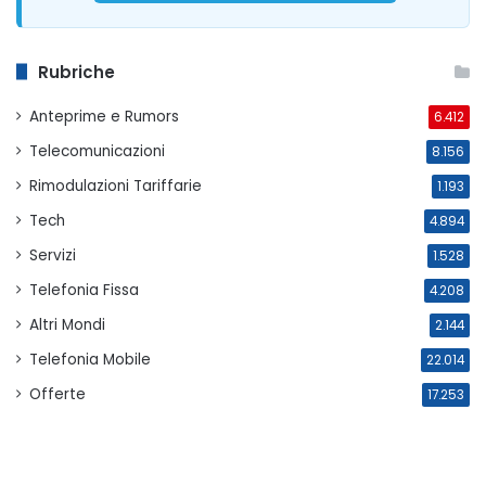
Rubriche
Anteprime e Rumors
6.412
Telecomunicazioni
8.156
Rimodulazioni Tariffarie
1.193
Tech
4.894
Servizi
1.528
Telefonia Fissa
4.208
Altri Mondi
2.144
Telefonia Mobile
22.014
Offerte
17.253