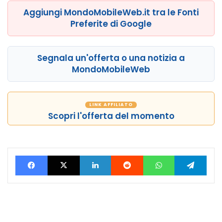
Aggiungi MondoMobileWeb.it tra le Fonti
Preferite di Google
Segnala un'offerta o una notizia a
MondoMobileWeb
LINK AFFILIATO
Scopri l'offerta del momento
Facebook
X
LinkedIn
Reddit
WhatsApp
Tele