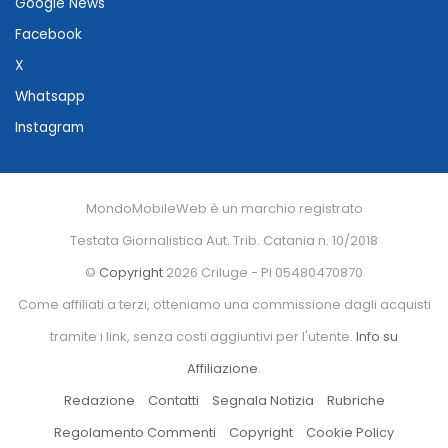
Google News
Facebook
X
Whatsapp
Instagram
MondoMobileWeb è un marchio registrato
Testata Giornalistica Aut. Trib. Catania n. 10/2018
©
Copyright
2026 Criluge - PI 05480470870
Come affiliati a terzi, otteniamo una commissione dagli acquisti
tramite i link, senza costi aggiuntivi per l'utente.
Info su
Affiliazione
.
Redazione
Contatti
Segnala Notizia
Rubriche
Regolamento Commenti
Copyright
Cookie Policy