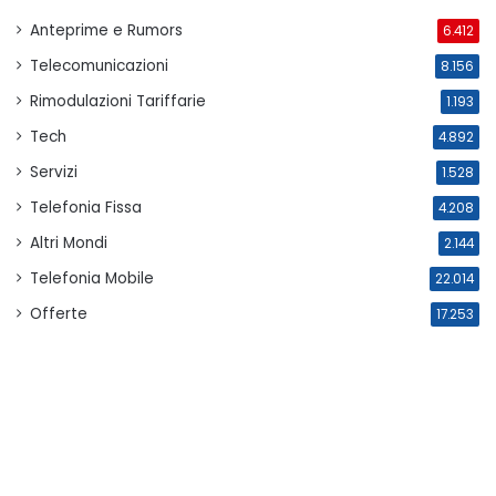
Anteprime e Rumors
6.412
Telecomunicazioni
8.156
Rimodulazioni Tariffarie
1.193
Tech
4.892
Servizi
1.528
Telefonia Fissa
4.208
Altri Mondi
2.144
Telefonia Mobile
22.014
Offerte
17.253