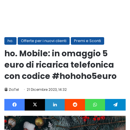
ho.
Offerte per i nuovi clienti
Premi e Sconti
ho. Mobile: in omaggio 5
euro di ricarica telefonica
con codice #hohoho5euro
ZioTel
21 Dicembre 2023, 14:32
Facebook
X
LinkedIn
Reddit
WhatsApp
Te