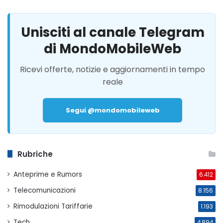
Unisciti al canale Telegram
di MondoMobileWeb
Ricevi offerte, notizie e aggiornamenti in tempo
reale
Segui @mondomobileweb
Rubriche
Anteprime e Rumors
6.412
Telecomunicazioni
8.156
Rimodulazioni Tariffarie
1.193
Tech
4.894