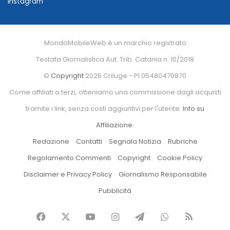
Instagram
MondoMobileWeb è un marchio registrato
Testata Giornalistica Aut. Trib. Catania n. 10/2018
©
Copyright
2026 Criluge - PI 05480470870
Come affiliati a terzi, otteniamo una commissione dagli acquisti
tramite i link, senza costi aggiuntivi per l'utente.
Info su
Affiliazione
.
Redazione
Contatti
Segnala Notizia
Rubriche
Regolamento Commenti
Copyright
Cookie Policy
Disclaimer e Privacy Policy
Giornalismo Responsabile
Pubblicità
Facebook
X
You
Instagram
Telegram
WhatsApp
RSS