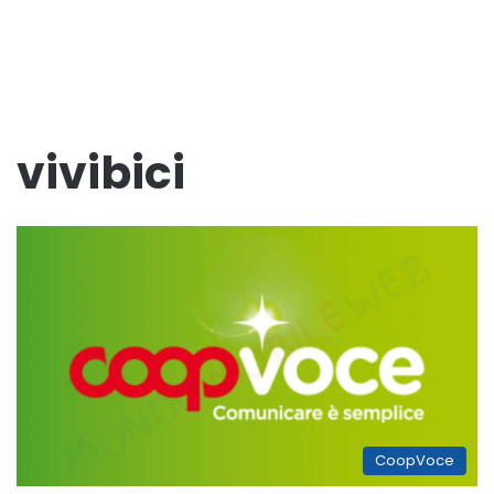
vivibici
CoopVoce