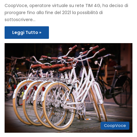
CoopVoce, operatore virtuale su rete TIM 4G, ha deciso di
prorogare fino alla fine del 2021 la possibilità di
sottoscrivere…
Leggi Tutto »
CoopVoce