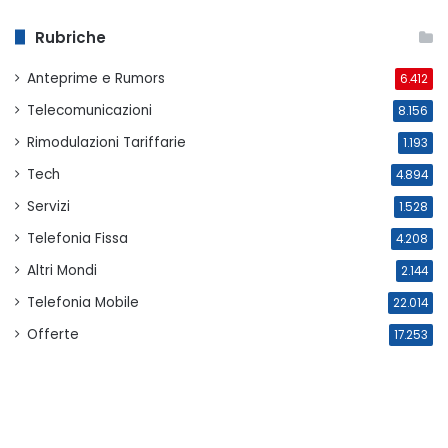
Rubriche
Anteprime e Rumors
6.412
Telecomunicazioni
8.156
Rimodulazioni Tariffarie
1.193
Tech
4.894
Servizi
1.528
Telefonia Fissa
4.208
Altri Mondi
2.144
Telefonia Mobile
22.014
Offerte
17.253