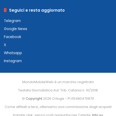
Seguici e resta aggiornato
Telegram
Google News
Facebook
X
Whatsapp
Instagram
MondoMobileWeb è un marchio registrato
Testata Giornalistica Aut. Trib. Catania n. 10/2018
©
Copyright
2026 Criluge - PI 05480470870
Come affiliati a terzi, otteniamo una commissione dagli acquisti
tramite i link, senza costi aggiuntivi per l'utente.
Info su