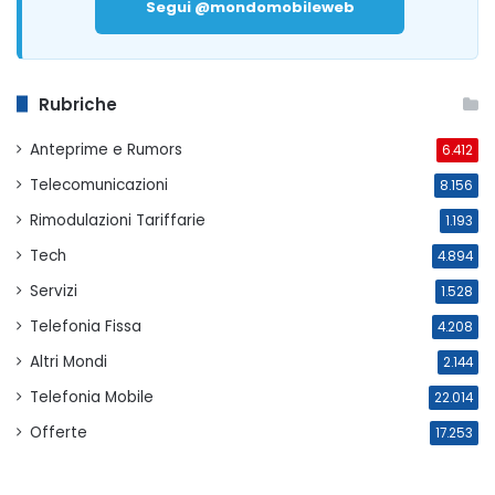
Segui @mondomobileweb
Rubriche
Anteprime e Rumors
6.412
Telecomunicazioni
8.156
Rimodulazioni Tariffarie
1.193
Tech
4.894
Servizi
1.528
Telefonia Fissa
4.208
Altri Mondi
2.144
Telefonia Mobile
22.014
Offerte
17.253