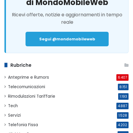
di MondoMobileWeb
Ricevi offerte, notizie e aggiornamenti in tempo
reale
Segui @mondomobileweb
Rubriche
Anteprime e Rumors
6.407
Telecomunicazioni
8.151
Rimodulazioni Tariffarie
1.193
Tech
4.887
Servizi
1.528
Telefonia Fissa
4.202