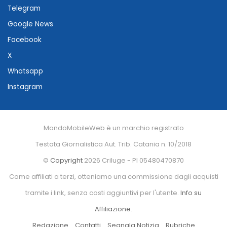
Telegram
Google News
Facebook
X
Whatsapp
Instagram
MondoMobileWeb è un marchio registrato
Testata Giornalistica Aut. Trib. Catania n. 10/2018
©
Copyright
2026 Criluge - PI 05480470870
Come affiliati a terzi, otteniamo una commissione dagli acquisti
tramite i link, senza costi aggiuntivi per l'utente.
Info su
Affiliazione
.
Redazione
Contatti
Segnala Notizia
Rubriche