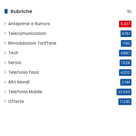
Rubriche
Anteprime e Rumors
6.407
Telecomunicazioni
8.151
Rimodulazioni Tariffarie
1.193
Tech
4.887
Servizi
1.528
Telefonia Fissa
4.202
Altri Mondi
2.144
Telefonia Mobile
22.003
Offerte
17.243